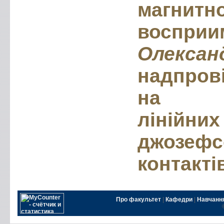
магнитн
восприи
Олексан
надпров
на си
ліній
джозефс
контакті
Про факультет
|
Кафедри
|
Навчанн