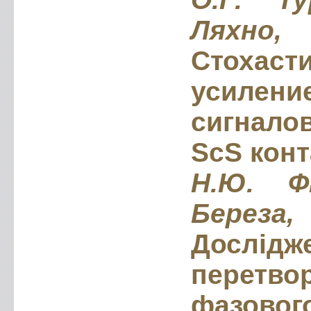
Ляхно,
Стохаст
усиле
сигнало
ScS кон
Н.Ю. Фі
Береза,
Дослід
пере
фазового