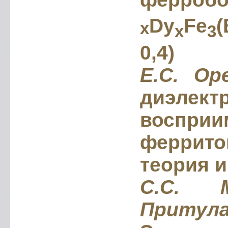
Dy
Fe
x
x
3
0,4)
Е.С. Ор
диэлект
восприи
феррито
теория 
C.C. М
Притула 