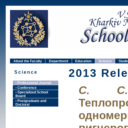
About the Faculty
Department
Education
Science
Stude
2013 Rel
Science
• Professional Journal
С. С.
• Conference
• Specialized School
Board
Теплопр
• Postgraduate and
Doctoral
одномер
вигнеро