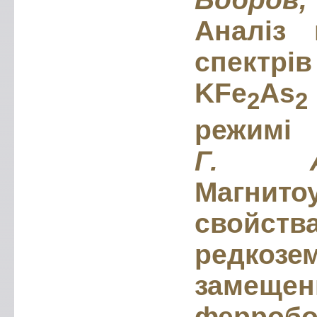
Аналіз 
спект
KFe
As
2
2
режимі
Г. А
Магнито
свойств
редкозе
замеще
ферро