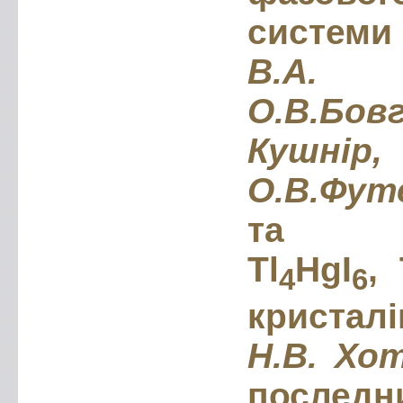
системи 
В.А.
О.В.Б
Кушнір,
О.В.Фут
та лю
Tl
HgI
, 
4
6
кристалі
Н.В. Хо
последн