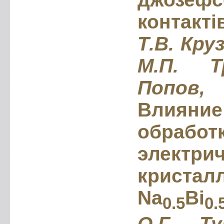
контакті
Т.В. Кру
М.П. Т
Попов
Влияни
обра
электри
кристал
Na
Bi
0.5
0.
О.Г. Ту