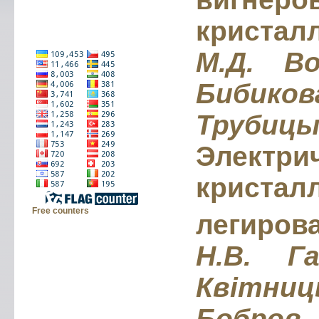
кристал
М.Д. Во
Биби
Трубиц
Электри
кристал
Free counters
легиров
Н.В. Га
Квітн
Бобров