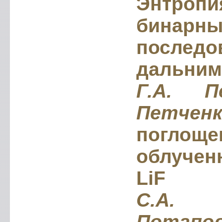
Энтроп
бинарны
последо
дальним
Г.А. П
Петчен
погл
облучен
LiF
С.A. 
Потап