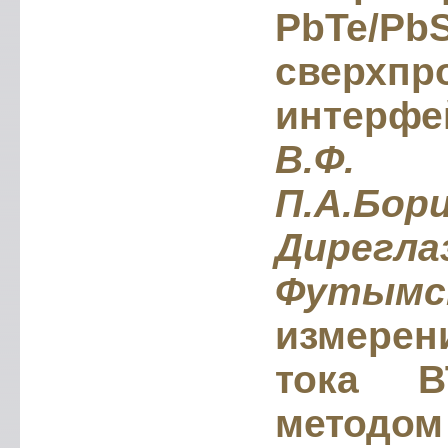
PbTe/Pb
сверхпр
интерфе
В.Ф.
П.А.Бор
Дирег
Футымс
измерен
тока В
методом