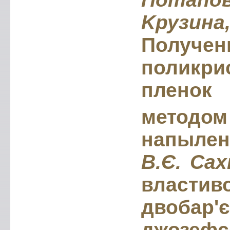
Kрузина
Получ
поликри
плено
методом
напылен
В.Є. Cа
властиво
двобар'
джозефс