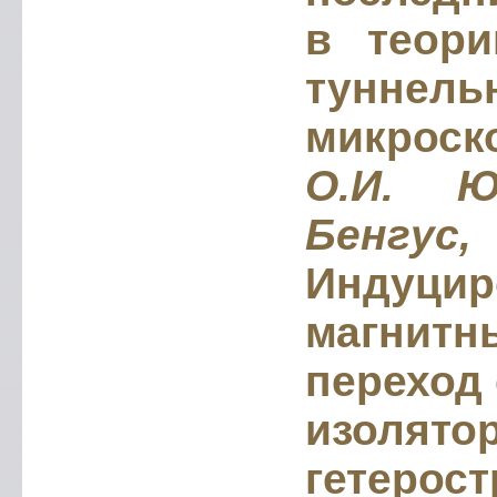
в теори
туннель
микроск
О.И. Ю
Бенгус,
Индуцир
магни
переход
изо
гетерост