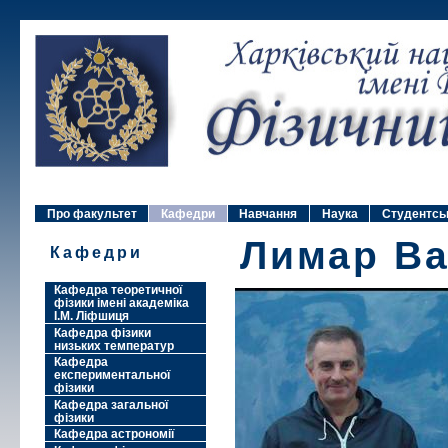
Про факультет
Кафедри
Навчання
Наука
Студентсь
Лимар Ва
Кафедри
Кафедра теоретичної
фізики імені академіка
І.М. Ліфшиця
Кафедра фізики
низьких температур
Кафедра
експериментальної
фізики
Кафедра загальної
фізики
Кафедра астрономії