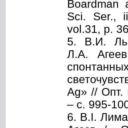
Boardman a
Sci. Ser., 
vol.31, p. 3
5. В.И. Лы
Л.А. Агее
спонтан
светочувс
Ag» // Опт.
– с. 995-10
6. В.І. Лим