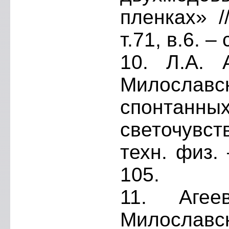
пленках» /
т.71, в.6. –
10. Л.А. 
Милославс
спонтанны
светочувст
техн. физ. 
105.
11. Агее
Милославс