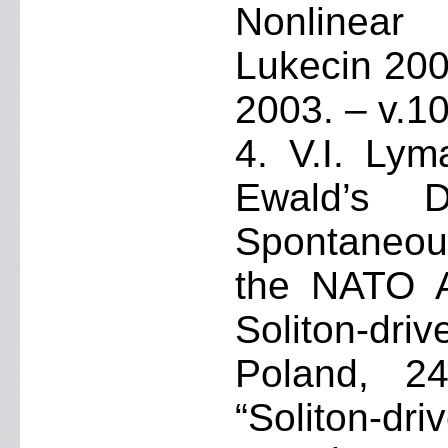
Nonlinear
Lukecin 200
2003. – v.1
4. V.I. Lym
Ewald’s D
Spontaneous
the NATO A
Soliton-dri
Poland, 2
“Soliton-dr