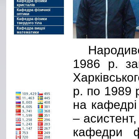
Кафедра фізики
кристалів
Кафедра фізичної
оптики
Кафедра фізики
твердого тіла
Кафедра вищої
математики
Народився 
1986 р. за
Харківсько
р. по 1989
на кафедрі 
– асистент
кафедри ф