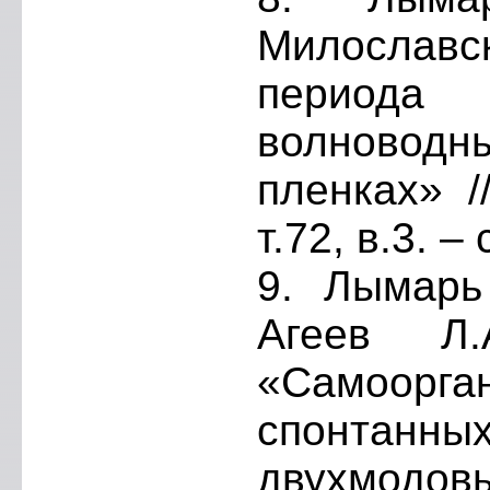
Милослав
периода 
волноводн
пленках» /
т.72, в.3. –
9. Лымарь 
Агеев Л.
«Самоор
спонта
двухмодов