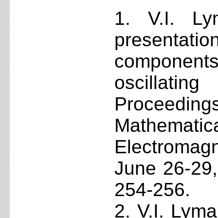
1. V.I. Ly
presentation
components f
oscillating
Proceeding
Mathem
Electroma
June 26-29,
254-256.
2. V.I. Lyma