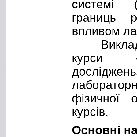
системі (
границь р
впливом ла
Викладац
курси «
дослідже
лаборато
фізичної 
курсів.
Основні на