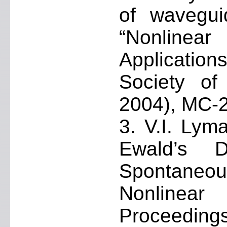
of waveguid
“Nonlinea
Applicatio
Society of
2004), MC-2
3. V.I. Lym
Ewald’s D
Spontaneo
Nonlinea
Proceeding