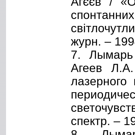
Агєєв / «О
спонтанни
світлочутл
журн. – 199
7. Лымарь 
Агеев Л.А
лазерного 
периоди
светочувст
спектр. – 19
8. Лыма