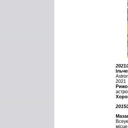
2021/
Ільч
Astro
2021
Рижо
астро
Хоро
2015/
Маза
Всеук
місце