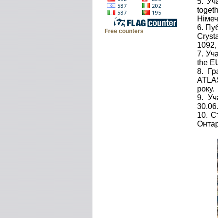
5. Уч
toget
Німеч
6. Пу
Free counters
Cryst
1092
7. Уч
the E
8. Гр
ATLAS
року.
9. Уч
30.06
10. С
Онтар