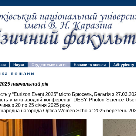
ння
Наука
Студентське життя
Новини та анонси
Абітурієнту
шка пошани
2025 навчальний рік
асть у “Eurizon Event 2025” місто Брюсель, Бельгія з 27.03.20
асть у міжнародній конференції DESY Photon Science Users
чина з 20 по 25 січня 2025 року.
жнародна нагорода Optica Women Scholar 2025 березень 202