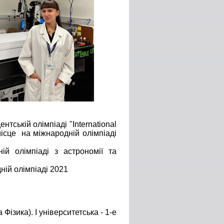
нтській олімпіаді "International
місце на міжнародній олімпіаді
й олімпіаді з астрономії та
ній олімпіаді 2021
Фізика). І університетська - 1-е