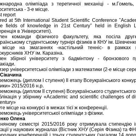
жнародна олімпіада з теретичної механіці - м.Гомель,
рситетська - 3-е місце.
t report
ered at 5th International Student Scientific Conference "Acade
se fields of knowledge in 21st Century" held in English
ренція в Університеті).
лен команди фізичного факультету, яка посіла дру
раїнському студентському турнірі фізиків в КНУ ім. Шевченк
 місце на змаганнях -настільний тенніс- в рамках 
курсників ХНУ ім. Каразіна.
лен збірної університету з бадмінтону - бронзового п
акіади.
изер університетської олімпіади з математики (2-е місце сере
 Сікачина
реможець (диплом І ступеня) ІІ етапу Всеукраїнського конку
зики» 2015/2016 н.р.
реможець (диплом ІІ ступеня) Всеукраїнського студентського 
блікація у збірнику «Academic and scientific challenges of di
century»
уге місце на конкурсі в межах тієї ж конференції.
реможець університетської олімпіади з фізики.
енко Олена
няному семестрі 2015/2016 року отримувала стипендію і
кації у наукових журналах (Вістник ХНУ (Серія Фізика) та ФН
родних конференцій і трьох студентських (загалом 14 допов