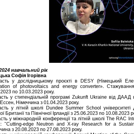
2024 навчальний рік
цька Софія Ігорівна
часть у дослідницькому проєкті в DESY (Німецький Еле
ation of photovoltaics and energy converter». Стажуванн
.2023 по 10.03.2023 року.
асть у стипендіальній програмі Zukunft Ukraine від ДААД 
 Ессен, Німеччина з 01.04.2023 року.
асть у літній школі Dundee Summer School університеті 
ої Британії та Північної Ірландії з 25.06.2023 по 10.08.2023 р
асть у міжнародній конференції та літній школі The RAC Int
: "Cutting-edge Neutron and X-ray Research for a Sustain
чина з 20.08.2023 по 27.08.2023 року.