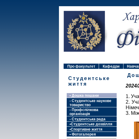
Про факультет
Кафедри
Навча
До
Студентське
життя
2024/
• Дошка пошани
1. Уч
- Студентське наукове
2. Уч
товариство
Німеч
- Профспілкова
3. Мі
організація
- Студентська рада
•Студентське дозвілля
•Спортивне життя
• Фотогалерея