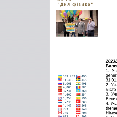
"Дня фізика"
2023/
Бале
1. У
gener
31.01
2. Уч
місто
3. Уч
Велик
4. Уч
theme
Німеч