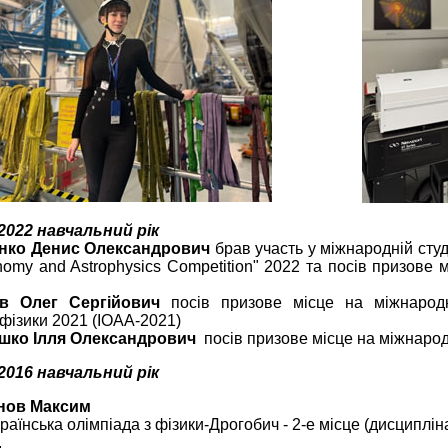
2022 навчальний рік
енко Денис Олександрович
брав участь у міжнародній студе
nomy and Astrophysics Competition" 2022 та посів призове 
в Олег Сергійович
посів призове місце на міжнародні
фізики 2021 (IOAA-2021)
шко Ілля Олександрович
посів призове місце на міжнарод
2016 навчальний рік
нов Максим
раїнська олімпіада з фізики-Дрогобич - 2-е місце (дисципліна 
.