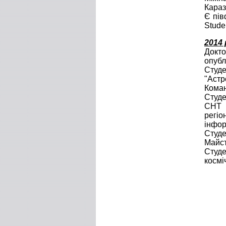
Караз
Є пів
Stude
2014 
Докто
опубл
Студе
"Астр
Коман
Студе
СНТ 
регі
інфор
Студе
Майстр
Студе
космі