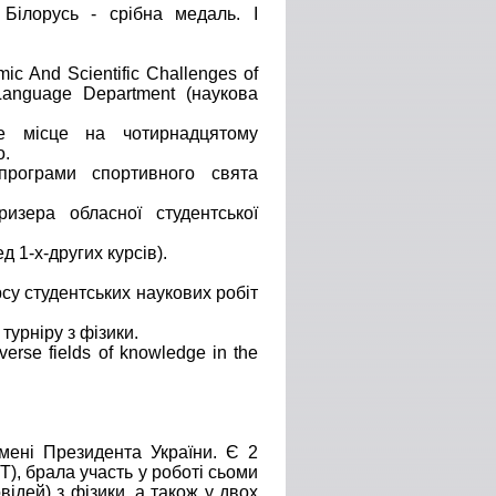
 Білорусь - срібна медаль. І
mic And Scientific Challenges of
 Language Department (наукова
ге місце на чотирнадцятому
о.
програми спортивного свята
ризера обласної студентської
д 1-х-других курсів).
рсу студентських наукових робіт
турніру з фізики.
verse fields of knowledge in the
мені Президента України. Є 2
Т), брала участь у роботі сьоми
ідей) з фізики, а також у двох