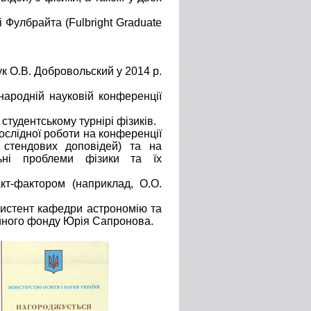
 Фулбрайта (Fulbright Graduate
ук О.В. Добровольский у 2014 р.
ародній науковій конференції
студентському турнірі фізиків.
ослідної роботи на конференції
 стендових доповідей) та на
льні проблеми фізики та їх
кт-фактором (наприклад, О.О.
асистент кафедри астрономію та
ійного фонду Юрія Сапронова.