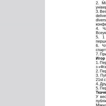
2. Мі
уніве
3. Bes
deliv
diver
конфе
4. Ч
Всеук
5. 1
першо
6. Ч
спарт
7. Пр
Игор
1. Пе
з «Фі
2. Пе
3. Пу
21st 
4. Др
5. Пе
Ткач
У вес
публі
Міжна