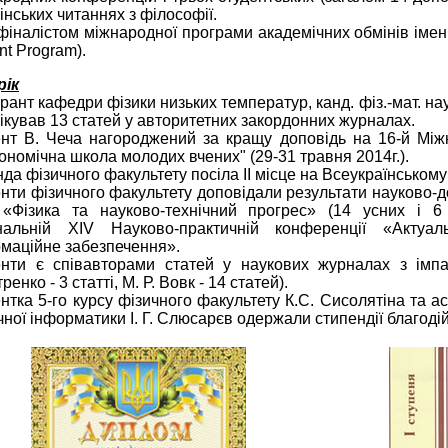
інських читаннях з філософії.
фіналістом міжнародної програми академічних обмінів імені
nt Program).
рік
рант кафедри фізики низьких температур, канд. фіз.-мат. на
ікував 13 статей у авторитетних закордонних журналах.
нт В. Чеча нагороджений за кращу доповідь на 16-й Міжн
ономічна школа молодих вчених" (29-31 травня 2014г.).
да фізичного факультету посіла ІІ місце на Всеукраїнському 
нти фізичного факультету доповідали результати науково-д
«Фізика та науково-технічний прогрес» (14 усних і 6
ональній ХIV Науково-практичній конференції «Актуа
маційне забезпечення».
нти є співавторами статей у наукових журналах з імпа
енко - 3 статті, М. Р. Вовк - 14 статей).
нтка 5-го курсу фізичного факультету К.С. Сисолятіна та 
чної інформатики І. Г. Слюсарєв одержали стипендії благод