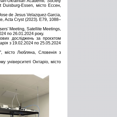
man-Ukrainian Academic Society
at Duisburg-Essen, місто Ессен,
 Jose de Jesus Velazquez-Garcia,
te, Acta Cryst (2023). E79, 1088–
s’ Meeting, Satellite Meetings,
24 по 26.01.2024 року.
кових досліджень за проєктом
ія з 19.02.2024 по 25.05.2024
l”, місто Любляна, Словенія з
ому університеті Онтаріо, місто