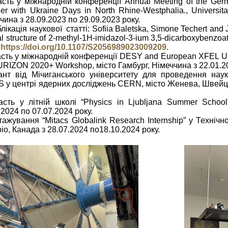
асть у міжнародній конференції Annual Meeting of the Ger
her with Ukraine Days in North Rhine-Westphalia., Universit
чина з 28.09.2023 по 29.09.2023 року.
блікація наукової статті: Sofiia Baletska, Simone Techert and
al structure of 2-methyl-1H-imidazol-3-ium 3,5-dicarboxybenzoa
,
https://doi.org/10.1107/S2056989023009209
.
асть у міжнародній конференції DESY and European XFEL User
URIZON 2020+ Workshop, місто Гамбург, Німеччина з 22.01.20
ант від Мічиганського університету для проведення нау
 у центрі ядерних досліджень CERN, місто Женева, Швейцар
асть у літній школі “Physics in Ljubljana Summer Schoo
.2024 по 07.07.2024 року.
тажування “Mitacs Globalink Research Internship” у Технічн
іо, Канада з 28.07.2024 по18.10.2024 року.