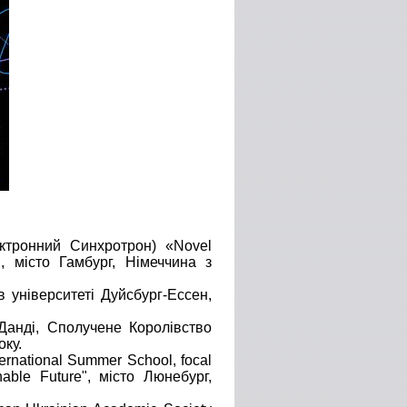
ктронний Синхротрон) «Novel
я, місто Гамбург, Німеччина з
в університеті Дуйсбург-Ессен,
Данді, Сполучене Королівство
оку.
ernational Summer School, focal
able Future", місто Люнебург,