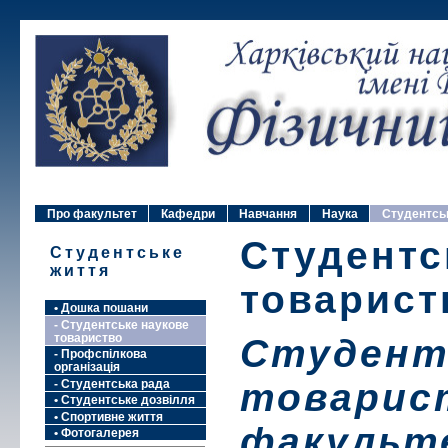
Про факультет
Кафедри
Навчання
Наука
Студентсь
Студентс
Студентське
життя
товарист
• Дошка пошани
- Студентське наукове
товариство
Студент
- Профспілкова
організація
товарис
- Студентська рада
• Студентське дозвілля
• Спортивне життя
факульте
• Фотогалерея