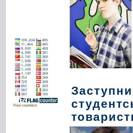
Заступни
студентс
Free counters
товарист