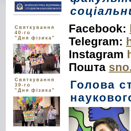
соціальн
Facebook:
Святкування
40-го
Telegram:
"Дня фізика"
Instagram
Пошта
sno
Святкування
Голова с
39-го
"Дня фізика"
науковог