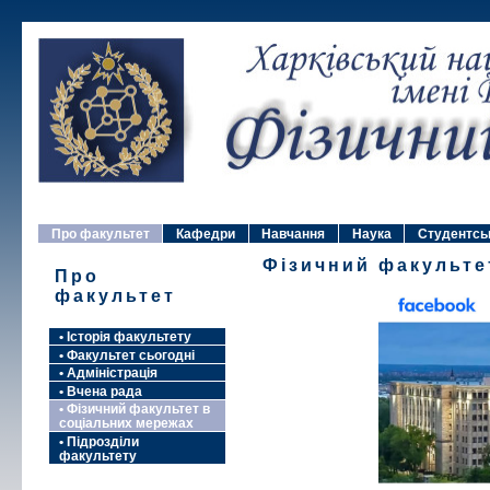
Про факультет
Кафедри
Навчання
Наука
Студентсь
Фізичний факульте
Про
факультет
• Історія факультету
• Факультет сьогодні
• Адміністрація
• Вчена рада
• Фізичний факультет в
соціальних мережах
• Підрозділи
факультету