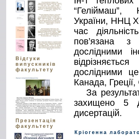
Ін-т теплових
“Гелiймаш”, 
України, ННЦ Х
час діяльніс
пов’язана з
дослідними і
Відгуки
відрізняєтьс
випускників
дослідними це
факультету
Канада, Греції,
За результ
захищено 5 д
дисертацій.
Презентація
факультету
Кріогенна лаборат