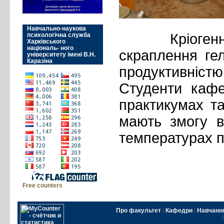
Навчально-наукова
Кріогенна 
психологічна служба
Харківського
національ- ного
скраплення ге
університету імені В.Н.
Каразіна
продуктивніс
Студенти кафе
практикумах та
мають змогу в
температурах п
Free counters
Про факультет
|
Кафедри
|
Навчанн