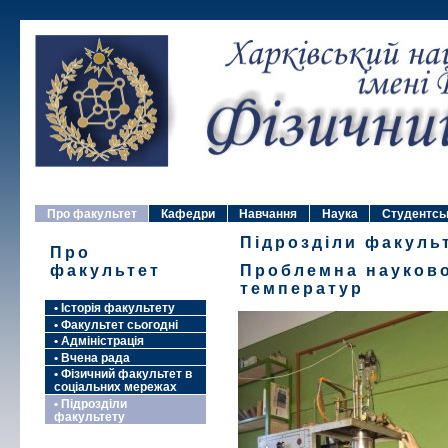
Про факультет
Кафедри
Навчання
Наука
Студентсь
Підрозділи факуль
Про
факультет
Проблемна науково
температур
• Історія факультету
• Факультет сьогодні
• Адміністрація
• Вчена рада
• Фізичний факультет в
соціальних мережах
• Підрозділи
факультету