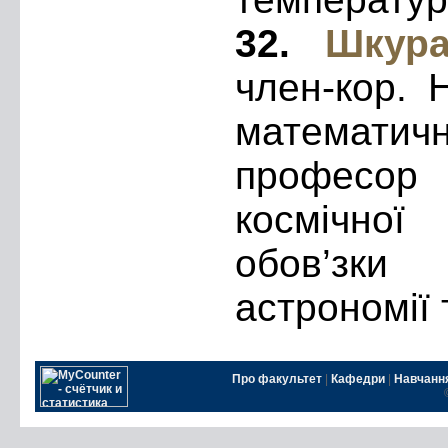
32.
Шкура
член-кор. 
математи
професор
космічної
обов’зк
астрономії 
Про факультет
|
Кафедри
|
Навчанн