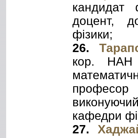
кандидат ф
доцент, д
фізики;
26.
Тарап
кор. НАН 
математи
професор 
виконуюч
кафедри фі
27.
Хаджа