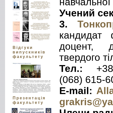
навчальної
Учений се
3.
Тонкопр
кандидат ф
доцент, 
Відгуки
випускників
твердого ті
факультету
Тел.:
+38 
(068) 615-6
Е-mail:
All
Презентація
grakris@y
факультету
Члени рад