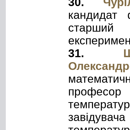
30.
Чуріл
кандидат ф
старший
експеримен
31.
Олександр
математи
професор 
температу
завідувач
температур