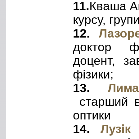
11.
Кваша Ан
курсу, груп
12.
Лазор
доктор фі
доцент, за
фізики;
13.
Лим
старший в
оптики
14.
Лузік