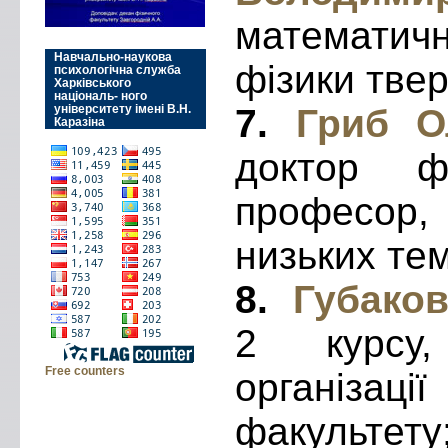
математич
Навчально-наукова
фізики твер
психологічна служба
Харківського
національ- ного
університету імені В.Н.
7.
Гриб О
Каразіна
доктор фі
професор,
низьких те
8.
Губаков
2 курсу,
Free counters
організац
факультету