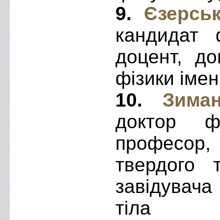
9.
Єзерсь
кандидат ф
доцент, до
фізики імен
10.
Зима
доктор фі
професор,
твердого т
завідувача
тіла