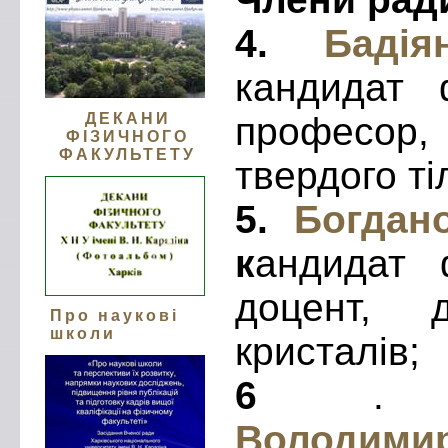
4.
Бадіян
кандидат ф
ДЕКАНИ
професор,
ФІЗИЧНОГО
ФАКУЛЬТЕТУ
твердого ті
5.
Богдан
к
андидат ф
доцент, 
Про наукові
школи
кристалів;
6
Володими