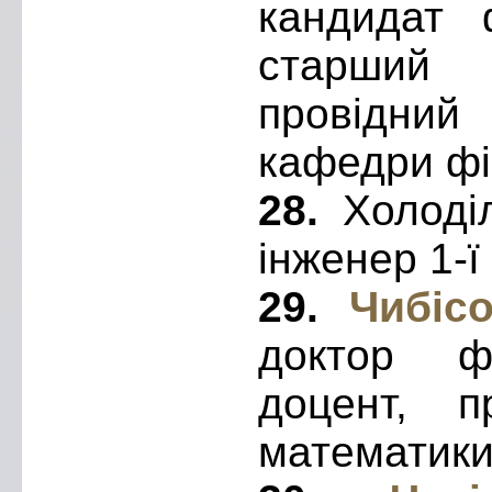
кандидат ф
старший 
провідний
кафедри фі
28.
Холоді
інженер 1-ї 
29.
Чибісо
доктор фі
доцент, 
математики