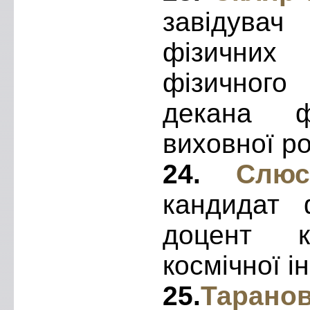
завідувач
фізичних 
фізичного
декана ф
виховної р
24.
Слюс
кандидат ф
доцент к
космічної і
25.
Тарано