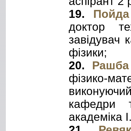
аспірант 2 
19.
Пойда
доктор те
завідувач 
фізики;
20.
Рашба 
фізико-ма
виконуючи
кафедри т
академіка І
21.
Ревякі