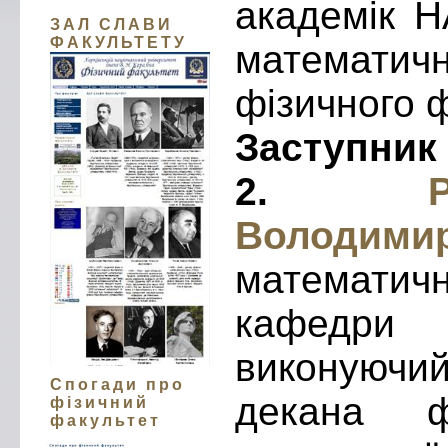
академік Н
ЗАЛ СЛАВИ
ФАКУЛЬТЕТУ
математичн
фізичного ф
Заступник 
2.
Рохм
Володими
математич
кафедри 
виконуюч
Спогади про
декана ф
фізичний
факультет