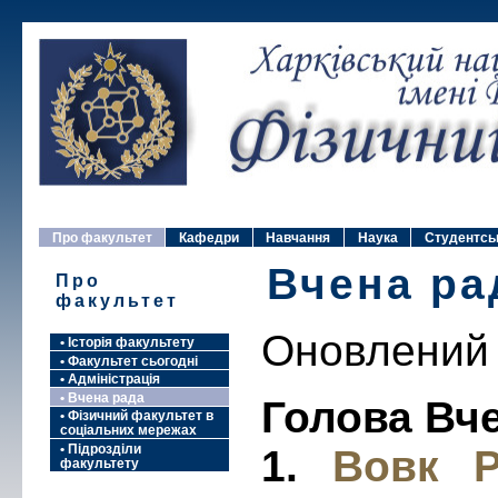
Про факультет
Кафедри
Навчання
Наука
Студентсь
Вчена ра
Про
факультет
Оновлений 
• Історія факультету
• Факультет сьогодні
• Адміністрація
• Вчена рада
Голова Вч
• Фізичний факультет в
соціальних мережах
• Підрозділи
1.
Вовк Р
факультету